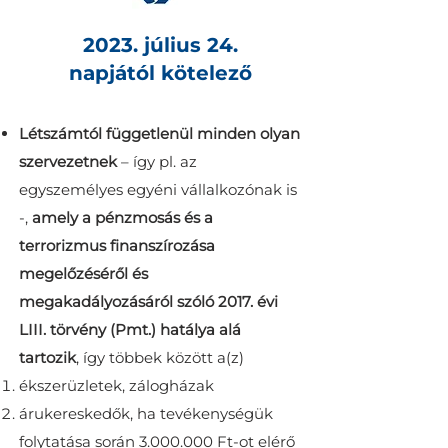
2023. július 24.
napjától kötelező
Létszámtól függetlenül minden olyan
szervezetnek
– így pl. az
egyszemélyes egyéni vállalkozónak is
-,
amely a pénzmosás és a
terrorizmus finanszírozása
megelőzéséről és
megakadályozásáról szóló 2017. évi
LIII. törvény (Pmt.) hatálya alá
tartozik
, így többek között a(z)
ékszerüzletek, zálogházak
árukereskedők, ha tevékenységük
folytatása során
3.000.000
Ft-ot elérő