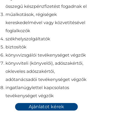
összegű készpénzfizetést fogadnak el
műalkotások, régiségek
kereskedelmével vagy közvetítésével
foglalkozók
székhelyszolgáltatók
biztosítók
könyvvizsgálói tevékenységet végzők
könyvviteli (könyvelői), adószakértői,
okleveles adószakértői,
adótanácsadói tevékenységet végzők
ingatlanügylettel kapcsolatos
tevékenységet végzők
Ajánlatot kérek