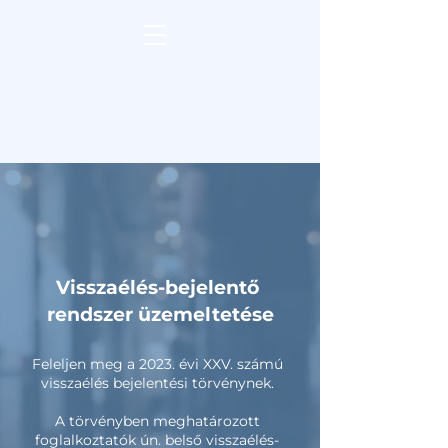
Visszaélés-bejelentő
rendszer üzemeltetése
Feleljen meg a 2023. évi XXV. számú
visszaélés bejelentési törvénynek.
A törvényben meghatározott
foglalkoztatók ún. belső visszaélés-