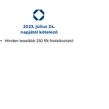
2023. július 24.
napjától kötelező
Minden legalább 250 főt foglalkoztató
szervezetnek
, legyen szó gazdasági
társaságról, civil szervezetről vagy
szövetkezetről.
Ajánlatot kérek