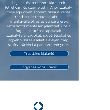
bejelentési rendszert kötelesek
létrehozni és üzemeltetni. A jogszabály
célja egy olyan anonimitásra is képes
rendszer létrehozása, ahol a
munkavállalók és üzleti partnerek
retorziótól mentesen jelenthetik be a
foglalkoztatónál tapasztalt
szabálytalanságokat, jogsértéseket és
egyéb visszaéléseket. Feleljen meg
szoftverünkkel a panasztörvénynek.
TrustLine kiajánló
Ingyenes konzultáció