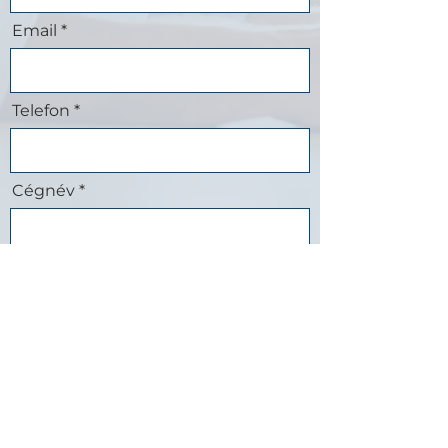
Email
Telefon
Cégnév
Adószám
Időpontot kérek ingyenes konzultációra