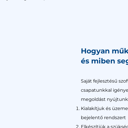
Hogyan műkö
és miben se
Saját fejlesztésű szo
csapatunkkal igénye
megoldást nyújtunk 
Kialakítjuk és üzemel
bejelentő rendszert
Elkészítjük a szüksé