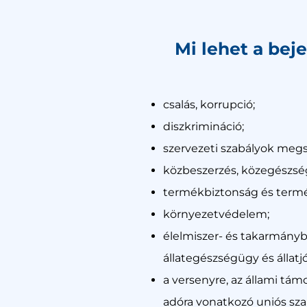
Mi lehet a bej
csalás, korrupció;
diszkrimináció;
szervezeti szabályok megs
közbeszerzés, közegészsé
termékbiztonság és term
környezetvédelem;
élelmiszer- és takarmányb
állategészségügy és állatjó
a versenyre, az állami tám
adóra vonatkozó uniós sz