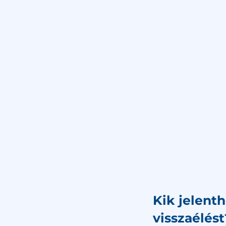
entő rendszer
Hatálybalépés
Csomagok
Ingyen
szaélés bejelentő rend
Kik jelenth
visszaélést