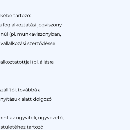
ékébe tartozó:
 a foglalkoztatási jogviszony
lenül (pl. munkaviszonyban,
 vállalkozási szerződéssel
lkoztatottjai (pl. állásra
szállítói, továbbá a
ányításuk alatt dolgozó
mint az ügyviteli, ügyvezető,
testületéhez tartozó