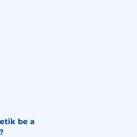
es konzultáció
Kapcsolat
szer
etik be a
?