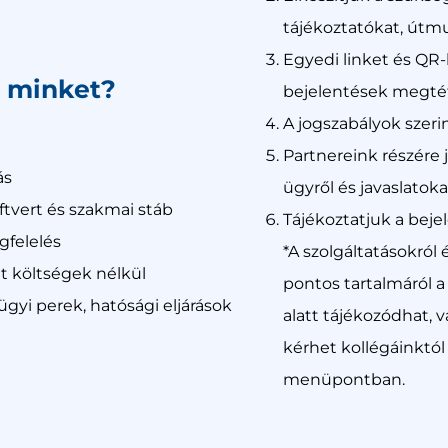
tájékoztatókat, útm
Egyedi linket és QR-
n minket?
bejelentések megté
A jogszabályok szerin
Partnereink részére 
ás
ügyről és javaslato
oftvert és szakmai stáb
Tájékoztatjuk a beje
gfelelés
*A szolgáltatásokról
tt költségek nélkül
pontos tartalmáról 
yi perek, hatósági eljárások
alatt tájékozódhat, 
kérhet kollégáinktól
menüpontban.