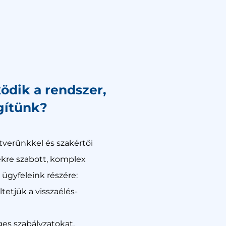
dik a rendszer,
gítünk?
ftverünkkel és szakértői
kre szabott, komplex
ügyfeleink részére:
tetjük a visszaélés-
ges szabályzatokat,