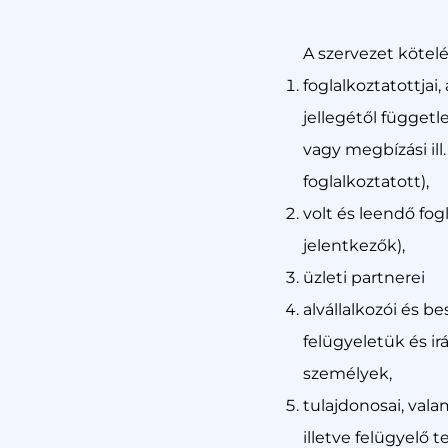
A szervezet kötel
foglalkoztatottjai,
jellegétől függet
vagy megbízási ill.
foglalkoztatott),
volt és leendő fogla
jelentkezők),
üzleti partnerei
alvállalkozói és be
felügyeletük és ir
személyek,
tulajdonosai, vala
illetve felügyelő 