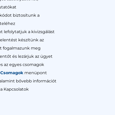
utatókat
kódot biztosítunk a
teléhez
t lefolytatjuk a kivizsgálást
jelentést készítünk az
kat fogalmazunk meg
lentőt és lezárjuk az ügyet
 és az egyes csomagok
a
Csomagok
menüpont
valamint bővebb információt
 a Kapcsolatok