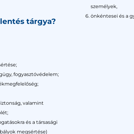
személyek,
önkéntesei és a g
elentés tárgya?
értése;
gügy, fogyasztóvédelem;
ékmegfelelőség;
iztonság, valamint
lét;
ogatásokra és a társasági
abályok megsértése)